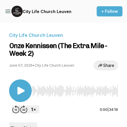
+ Follow
City Life Church Leuven
City Life Church Leuven
Onze Kennissen (The Extra Mile -
Week 2)
Share
June 07, 2026
•
City Life Church Leuven
Use Left/Right to seek, Home/End to jump to st
0:00
|
34:19