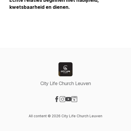
Echte relaties beginnen met nabijheid,
kwetsbaarheid en dienen.
City Life Church Leuven
Visit our Facebook page
Visit our Instagram page
Visit our YouTube page
Visit our Website page
All content © 2026 City Life Church Leuven