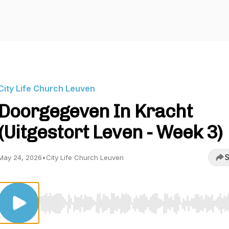
City Life Church Leuven
Doorgegeven In Kracht
(Uitgestort Leven - Week 3)
S
May 24, 2026
•
City Life Church Leuven
Use Left/Right to seek, Home/End to jump to start o