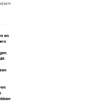
00
|
34:11
en en
ers
ngen
dit
 een
ven
n
hebben