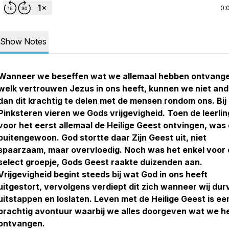
0:
Show Notes
Wanneer we beseffen wat we allemaal hebben ontvang
welk vertrouwen Jezus in ons heeft, kunnen we niet and
dan dit krachtig te delen met de mensen rondom ons. Bij
Pinksteren vieren we Gods vrijgevigheid. Toen de leerli
voor het eerst allemaal de Heilige Geest ontvingen, was 
buitengewoon. God stortte daar Zijn Geest uit, niet
spaarzaam, maar overvloedig. Noch was het enkel voor
select groepje, Gods Geest raakte duizenden aan.
Vrijgevigheid begint steeds bij wat God in ons heeft
uitgestort, vervolgens verdiept dit zich wanneer wij dur
uitstappen en loslaten. Leven met de Heilige Geest is ee
prachtig avontuur waarbij we alles doorgeven wat we 
ontvangen.