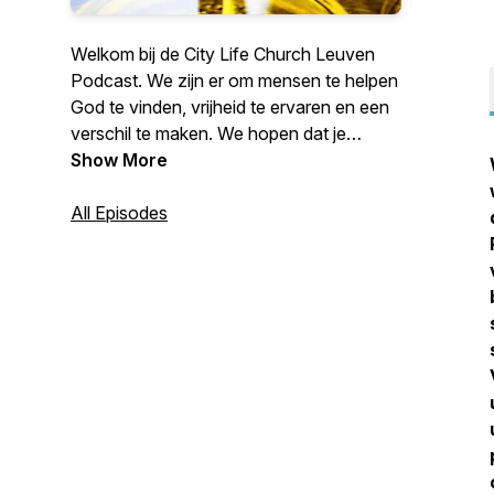
Welkom bij de City Life Church Leuven
Podcast. We zijn er om mensen te helpen
God te vinden, vrijheid te ervaren en een
verschil te maken. We hopen dat je
bemoedigd wordt door deze Podcast. Je
Show More
mag elke week een nieuwe Episode
verwachten.
All Episodes