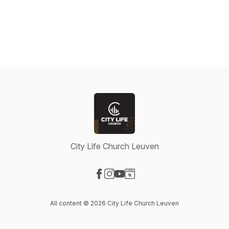
City Life Church Leuven
Visit our Facebook page
Visit our Instagram page
Visit our YouTube page
Visit our Website page
All content © 2026 City Life Church Leuven