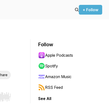
+ Follow
Follow
Apple Podcasts
Spotify
hare
Amazon Music
RSS Feed
See All
r end. Hold shift to jump forward or backward.