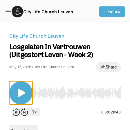
+ Follow
City Life Church Leuven
City Life Church Leuven
Losgelaten In Vertrouwen
(Uitgestort Leven - Week 2)
Share
May 17, 2026
•
City Life Church Leuven
Use Left/Right to seek, Home/End to jump to st
0:00
|
29:40