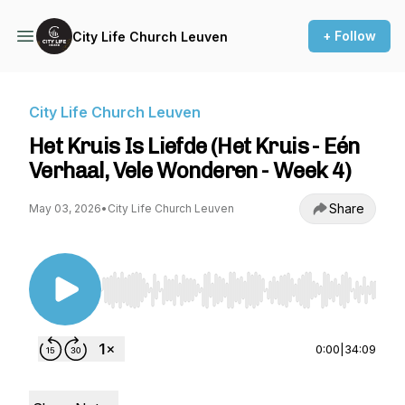
+ Follow
City Life Church Leuven
City Life Church Leuven
Het Kruis Is Liefde (Het Kruis - Eén
Verhaal, Vele Wonderen - Week 4)
Share
May 03, 2026
•
City Life Church Leuven
Use Left/Right to seek, Home/End to jump to st
0:00
|
34:09