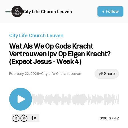
+ Follow
City Life Church Leuven
City Life Church Leuven
Wat Als We Op Gods Kracht
Vertrouwen ipv Op Eigen Kracht?
(Expect Jesus - Week 4)
Share
February 22, 2026
•
City Life Church Leuven
Use Left/Right to seek, Home/End to jump to st
0:00
|
37:42