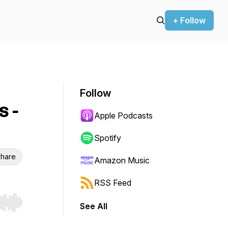
+ Follow
Follow
s -
Apple Podcasts
Spotify
hare
Amazon Music
RSS Feed
See All
r end. Hold shift to jump forward or backward.