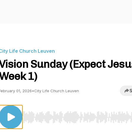
City Life Church Leuven
Vision Sunday (Expect Jesu
Week 1)
S
February 01, 2026
•
City Life Church Leuven
Use Left/Right to seek, Home/End to jump to start o