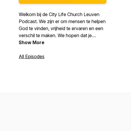
Welkom bij de City Life Church Leuven
Podcast. We zijn er om mensen te helpen
God te vinden, vrijheid te ervaren en een
verschil te maken. We hopen dat je
bemoedigd wordt door deze Podcast. Je
Show More
mag elke week een nieuwe Episode
verwachten.
All Episodes