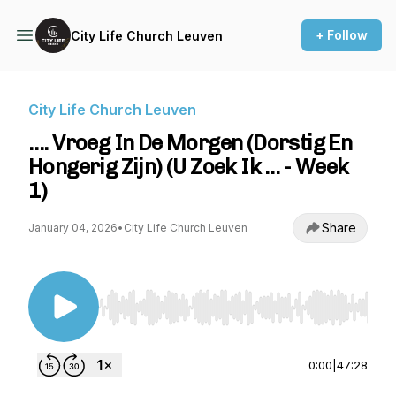
+ Follow
City Life Church Leuven
City Life Church Leuven
…. Vroeg In De Morgen (Dorstig En
Hongerig Zijn) (U Zoek Ik … - Week
1)
Share
January 04, 2026
•
City Life Church Leuven
Use Left/Right to seek, Home/End to jump to st
0:00
|
47:28