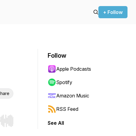
+ Follow
Follow
Apple Podcasts
Spotify
hare
Amazon Music
RSS Feed
See All
r end. Hold shift to jump forward or backward.