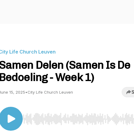
City Life Church Leuven
Samen Delen (Samen Is De
Bedoeling - Week 1)
S
June 15, 2025
•
City Life Church Leuven
Use Left/Right to seek, Home/End to jump to start o