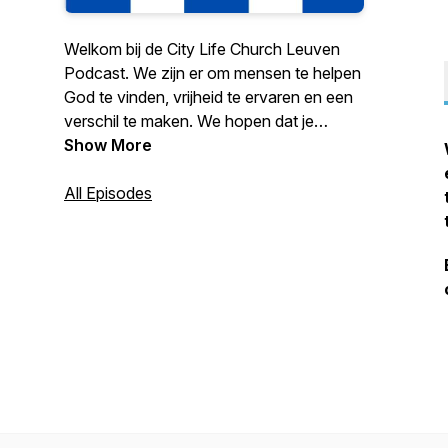
Welkom bij de City Life Church Leuven
Podcast. We zijn er om mensen te helpen
God te vinden, vrijheid te ervaren en een
verschil te maken. We hopen dat je
bemoedigd wordt door deze Podcast. Je
Show More
mag elke week een nieuwe Episode
verwachten.
All Episodes