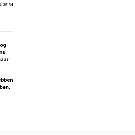
0
|
35:34
nog
ns
maar
ebben
bben.