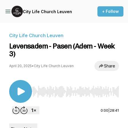
+ Follow
City Life Church Leuven
City Life Church Leuven
Levensadem - Pasen (Adem - Week
3)
Share
April 20, 2025
•
City Life Church Leuven
Use Left/Right to seek, Home/End to jump to st
0:00
|
28:41