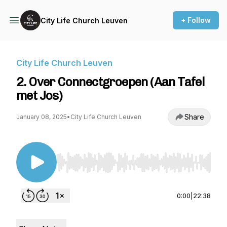
+ Follow
City Life Church Leuven
City Life Church Leuven
2. Over Connectgroepen (Aan Tafel
met Jos)
Share
January 08, 2025
•
City Life Church Leuven
Use Left/Right to seek, Home/End to jump to st
0:00
|
22:38